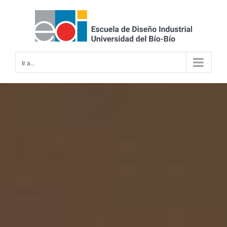
Saltar
al
contenido
Ir a...