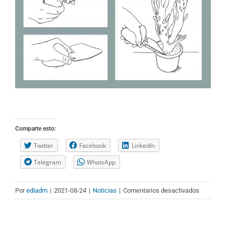
Comparte esto:
Twitter
Facebook
LinkedIn
Telegram
WhatsApp
en
Por
ediadm
|
2021-08-24
|
Noticias
|
Comentarios desactivados
VERGEL:
Herramie
de