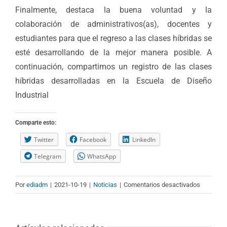
Finalmente, destaca la buena voluntad y la
colaboración de administrativos(as), docentes y
estudiantes para que el regreso a las clases híbridas se
esté desarrollando de la mejor manera posible. A
continuación, compartimos un registro de las clases
híbridas desarrolladas en la Escuela de Diseño
Industrial
Comparte esto:
Twitter
Facebook
LinkedIn
Telegram
WhatsApp
en
Por
ediadm
|
2021-10-19
|
Noticias
|
Comentarios desactivados
La
Escuela
de