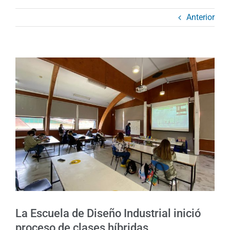
Anterior
Ver
imagen
más
grande
La Escuela de Diseño Industrial inició
proceso de clases híbridas