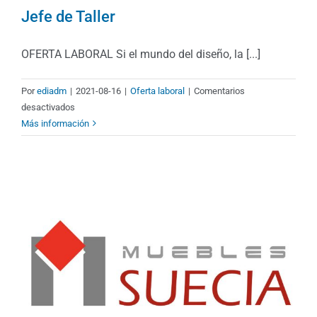
Jefe de Taller
OFERTA LABORAL Si el mundo del diseño, la [...]
Por
ediadm
|
2021-08-16
|
Oferta laboral
|
Comentarios
en
desactivados
Jefe
Más información
de
Taller