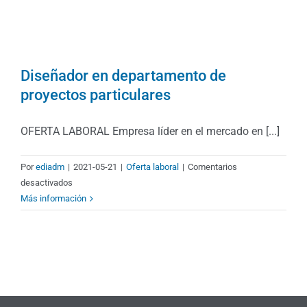
Diseñador en departamento de
proyectos particulares
OFERTA LABORAL Empresa líder en el mercado en [...]
Por
ediadm
|
2021-05-21
|
Oferta laboral
|
Comentarios
en
desactivados
Diseñador
Más información
en
departamento
de
proyectos
particulares