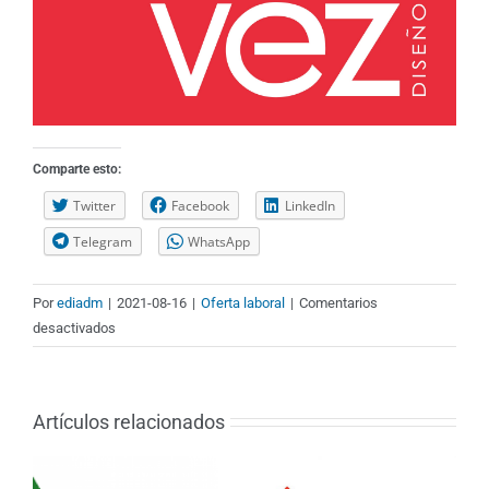
Comparte esto:
Twitter
Facebook
LinkedIn
Telegram
WhatsApp
Por
ediadm
|
2021-08-16
|
Oferta laboral
|
Comentarios
en
desactivados
Jefe
de
Taller
Artículos relacionados